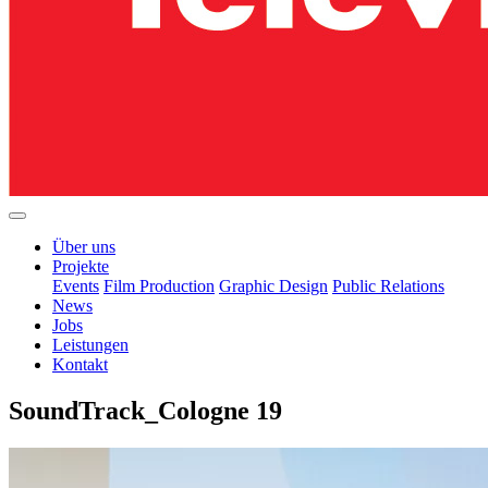
Über uns
Projekte
Events
Film Production
Graphic Design
Public Relations
News
Jobs
Leistungen
Kontakt
SoundTrack_Cologne 19