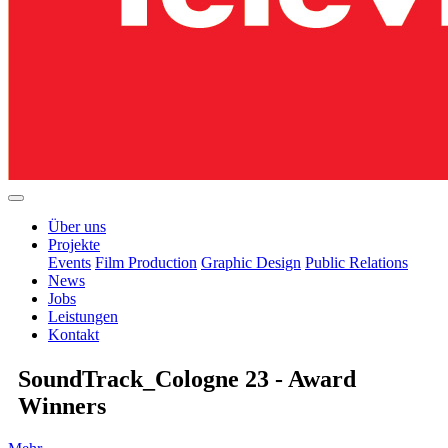
Über uns
Projekte
Events
Film Production
Graphic Design
Public Relations
News
Jobs
Leistungen
Kontakt
SoundTrack_Cologne 23 - Award
Winners