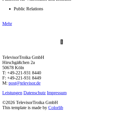
Public Relations
Mehr
«
1
2
3
»
TelevisorTroika GmbH
Hirschgäßchen 2a
50678 Köln
T: +49-221-931 8440
F: +49-221-931 8449
M:
post@televisor.de
Leistungen
Datenschutz
Impressum
©
2026 TelevisorTroika GmbH
This template is made by
Colorlib